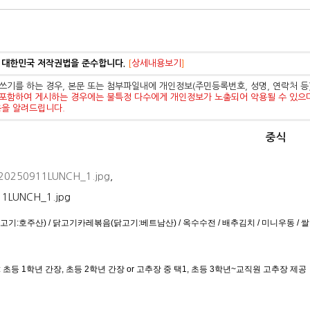
 대한민국 저작권법을 준수합니다.
[
상세내용보기
]
쓰기를 하는 경우, 본문 또는 첨부파일내에 개인정보(주민등록번호, 성명, 연락처 
포함하여 게시하는 경우에는 불특정 다수에게 개인정보가 노출되어 악용될 수 있으
음을 알려드립니다.
중식
20250911LUNCH_1.jpg
,
기:호주산) / 닭고기카레볶음(닭고기:베트남산) / 옥수수전 / 배추김치 / 미니우동 / 
: 초등 1학년 간장, 초등 2학년 간장 or 고추장 중 택1, 초등 3학년~교직원 고추장 제공