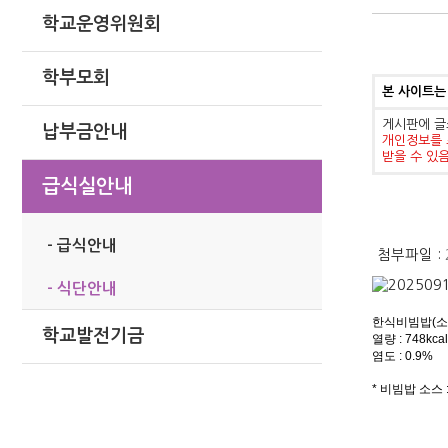
학교운영위원회
학부모회
본 사이트는
게시판에 글
납부금안내
개인정보를 
받을 수 있
급식실안내
- 급식안내
첨부파일 :
- 식단안내
한식비빔밥(소고
학교발전기금
열량 : 748kcal
염도 : 0.9%
* 비빔밥 소스 