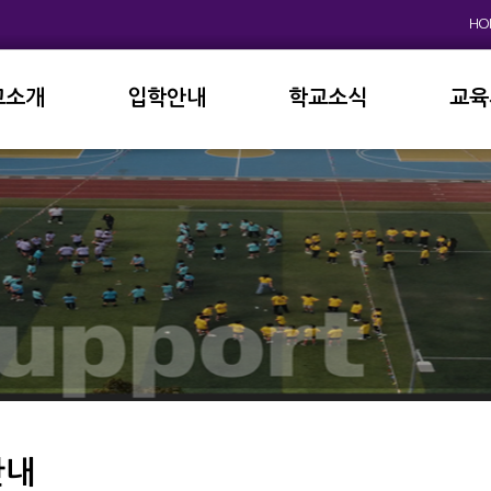
HO
교소개
입학안내
학교소식
교육
원인사
초등학교
공지사항
이사
상징
중고등학교
학사일정
학교
연혁
교육과정
학부
교육목표
가정통신문
납부
현황
방과후학교
급식
진로진학
학교
외국어자료실
독서인증
안내
서식자료실