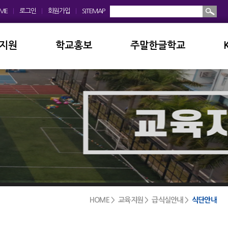
ME
|
로그인
|
회원가입
|
SITEMAP
지원
학교홍보
주말한글학교
회
학교앨범
소개및현황
운영위원회
홍보동영상
공지사항
모회
보도자료
입학안내
금안내
디지털선도학교
학교앨범
실안내
서식자료실
발전기금
HOME > 교육지원 > 급식실안내 >
식단안내