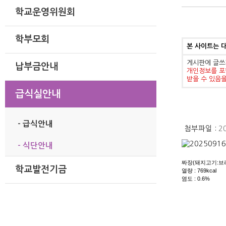
학교운영위원회
학부모회
본 사이트는 
게시판에 글쓰
납부금안내
개인정보를 포
받을 수 있음
급식실안내
- 급식안내
첨부파일 :
2
- 식단안내
짜장(돼지고기:브라
학교발전기금
열량 : 769kcal
염도 : 0.6%