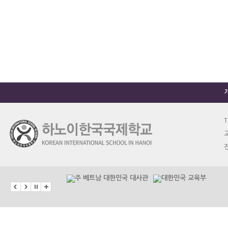
T
교
진