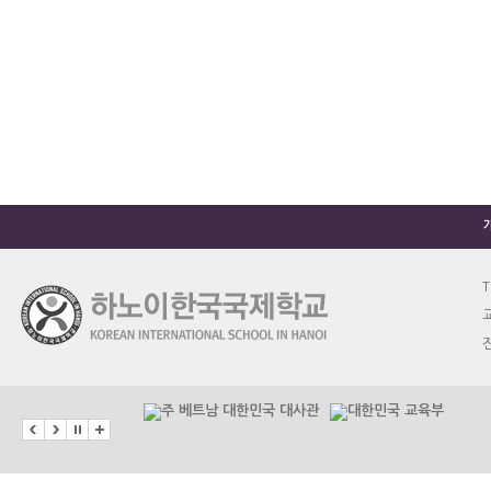
T
교
진