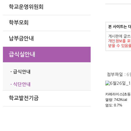
학교운영위원회
학부모회
본 사이트는 
게시판에 글쓰
납부금안내
개인정보를 포
받을 수 있음
급식실안내
- 급식안내
첨부파일 :
6
- 식단안내
카레라이스[초등:
학교발전기금
열량: 742
Kcal
염도: 0.7%