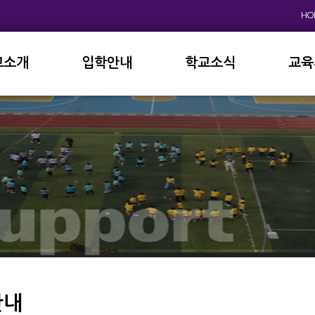
HO
교소개
입학안내
학교소식
교육
원인사
초등학교
공지사항
이사
상징
중고등학교
학사일정
학교
연혁
교육과정
학부
교육목표
가정통신문
납부
현황
방과후학교
급식
진로진학
학교
외국어자료실
독서인증
안내
서식자료실