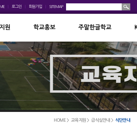
ME
|
로그인
|
회원가입
|
SITEMAP
지원
학교홍보
주말한글학교
회
학교앨범
소개및현황
운영위원회
홍보동영상
공지사항
모회
보도자료
입학안내
금안내
디지털선도학교
학교앨범
실안내
서식자료실
발전기금
HOME > 교육지원 > 급식실안내 >
식단안내