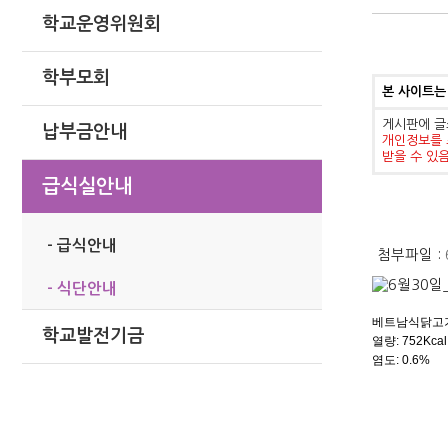
학교운영위원회
학부모회
본 사이트는
게시판에 글
납부금안내
개인정보를 
받을 수 있
급식실안내
- 급식안내
첨부파일 :
- 식단안내
베트남식닭고기
학교발전기금
열량: 752
Kcal
염도: 0.6%