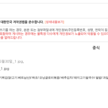
 대한민국 저작권법을 준수합니다.
[
상세내용보기
]
쓰기를 하는 경우, 본문 또는 첨부파일내에 개인정보(주민등록번호, 성명, 연락처 
포함하여 게시하는 경우에는 불특정 다수에게 개인정보가 노출되어 악용될 수 있으
음을 알려드립니다.
중식
6월30일_1.jpg
,
튀김(닭고기:베트남산)/ 짜조/ 모닝글로리볶음/ 배추김치/ 돼지고기쌀국수/ 쌀밥/ 과