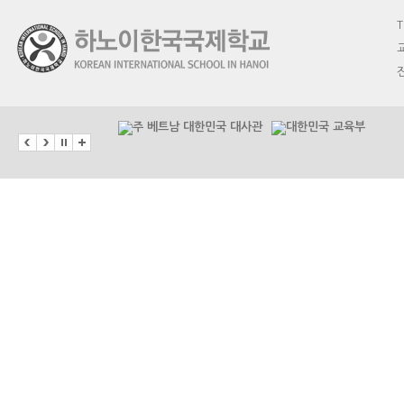
T
교
진