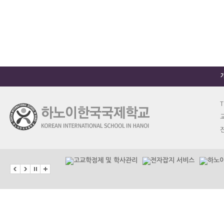
T
교
진