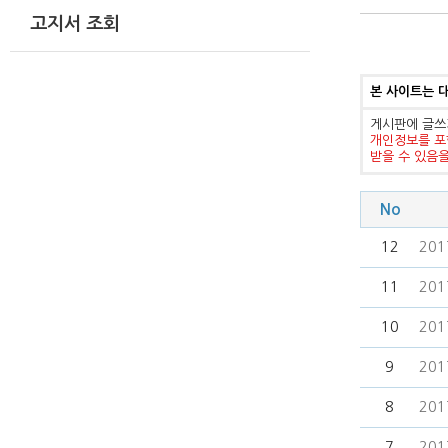
고지서 조회
본 사이트는 
게시판에 글쓰
개인정보를 포
받을 수 있음
No
12
201
11
20
10
20
9
20
8
20
7
201