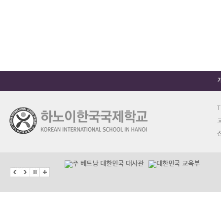
T
교
진