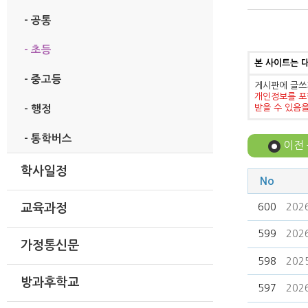
- 공통
- 초등
본 사이트는 
- 중고등
게시판에 글쓰
개인정보를 포
받을 수 있음
- 행정
- 통학버스
이전
학사일정
No
600
20
교육과정
599
20
가정통신문
598
20
방과후학교
597
20