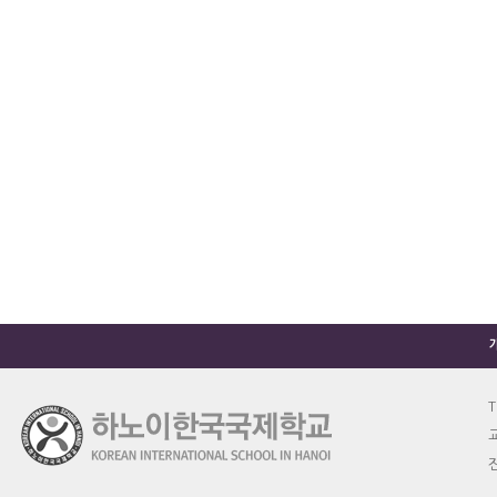
T
교
진