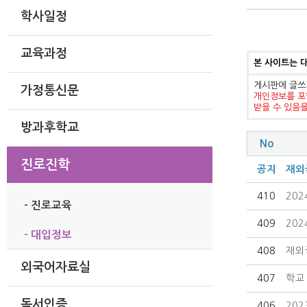
학사일정
교육과정
본 사이트는 
게시판에 글쓰
가정통신문
개인정보를 포
받을 수 있음
방과후학교
No
진로진학
공지
재외
410
20
- 진로교육
409
20
- 대입정보
408
재외
외국어자료실
407
학교
독서인증
406
20