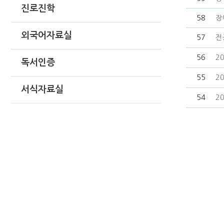
진로진학
58
장
외국어자료실
57
전
56
2
독서인증
55
2
서식자료실
54
2