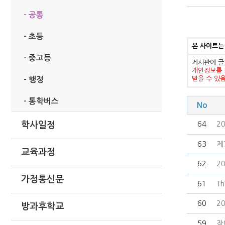
- 공통
- 초등
본 사이트는
- 중고등
게시판에 글
개인정보를 
받을 수 있
- 행정
- 통학버스
No
64
2
학사일정
63
제
교육과정
62
2
가정통신문
61
Th
60
2
방과후학교
59
장