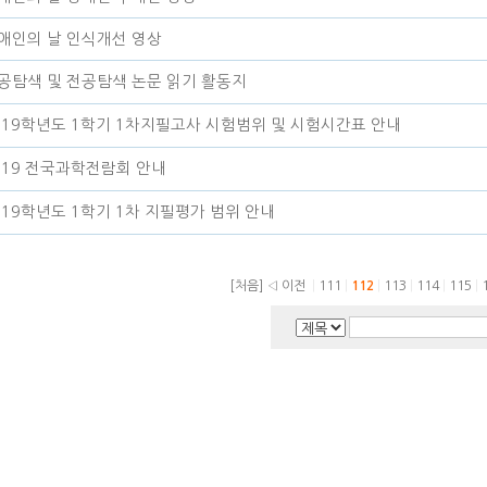
애인의 날 인식개선 영상
공탐색 및 전공탐색 논문 읽기 활동지
019학년도 1학기 1차지필고사 시험범위 및 시험시간표 안내
019 전국과학전람회 안내
019학년도 1학기 1차 지필평가 범위 안내
[처음]
◁ 이전
|
111
|
112
|
113
|
114
|
115
|