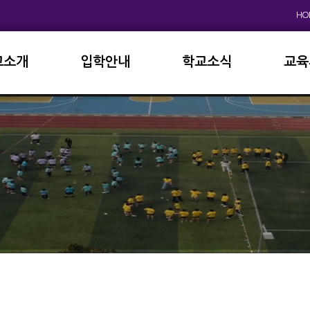
HO
교소개
입학안내
학교소식
교육
원인사
초등학교
공지사항
이사
상징
중고등학교
학사일정
학교
연혁
교육과정
학부
교육목표
가정통신문
납부
현황
방과후학교
급식
진로진학
학교
외국어자료실
독서인증
서식자료실