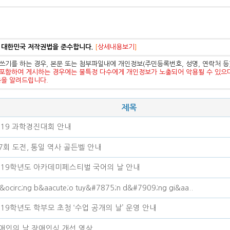
 대한민국 저작권법을 준수합니다.
[
상세내용보기
]
쓰기를 하는 경우, 본문 또는 첨부파일내에 개인정보(주민등록번호, 성명, 연락처 
포함하여 게시하는 경우에는 불특정 다수에게 개인정보가 노출되어 악용될 수 있으
음을 알려드립니다.
제목
019 과학경진대회 안내
7회 도전, 통일 역사 골든벨 안내
019학년도 아카데미페스티벌 국어의 날 안내
&ocirc;ng b&aacute;o tuy&#7875;n d&#7909;ng gi&aa..
019학년도 학부모 초청 ‘수업 공개의 날’ 운영 안내
애인의 날 장애인식 개선 영상