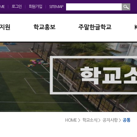
ME
|
로그인
|
회원가입
|
SITEMAP
지원
학교홍보
주말한글학교
회
학교앨범
소개및현황
운영위원회
홍보동영상
공지사항
모회
보도자료
입학안내
금안내
디지털선도학교
학교앨범
실안내
서식자료실
발전기금
HOME > 학교소식 > 공지사항 >
공통