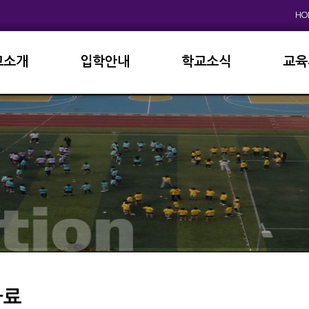
HO
교소개
입학안내
학교소식
교육
원인사
초등학교
공지사항
이사
상징
중고등학교
학사일정
학교
연혁
교육과정
학부
교육목표
가정통신문
납부
현황
방과후학교
급식
진로진학
학교
외국어자료실
독서인증
자료
서식자료실