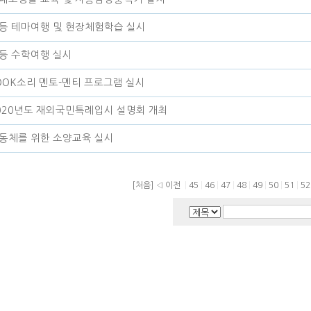
등 테마여행 및 현장체험학습 실시
등 수학여행 실시
OOK소리 멘토-멘티 프로그램 실시
020년도 재외국민특례입시 설명회 개최
동체를 위한 소양교육 실시
[처음]
◁ 이전
|
45
|
46
|
47
|
48
|
49
|
50
|
51
|
5