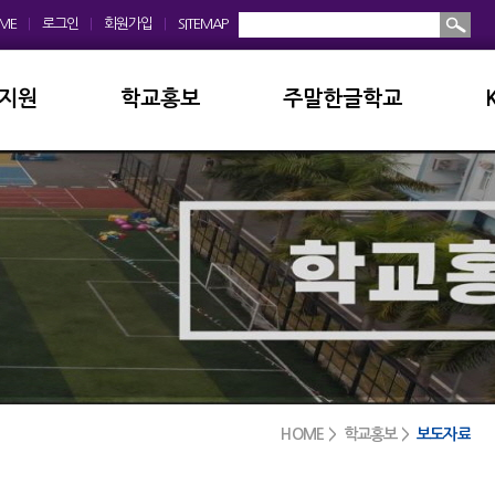
ME
|
로그인
|
회원가입
|
SITEMAP
지원
학교홍보
주말한글학교
회
학교앨범
소개및현황
운영위원회
홍보동영상
공지사항
모회
보도자료
입학안내
금안내
디지털선도학교
학교앨범
실안내
서식자료실
발전기금
HOME > 학교홍보 >
보도자료