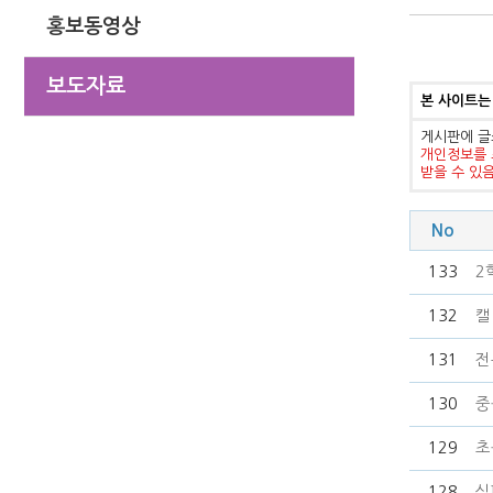
홍보동영상
보도자료
본 사이트는
게시판에 글
개인정보를 
받을 수 있
No
133
2
132
캘
131
전
130
중
129
초
128
심