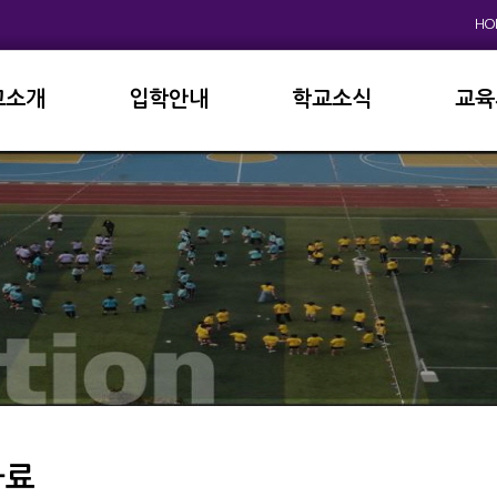
HO
교소개
입학안내
학교소식
교육
원인사
초등학교
공지사항
이사
상징
중고등학교
학사일정
학교
연혁
교육과정
학부
교육목표
가정통신문
납부
현황
방과후학교
급식
진로진학
학교
외국어자료실
독서인증
자료
서식자료실