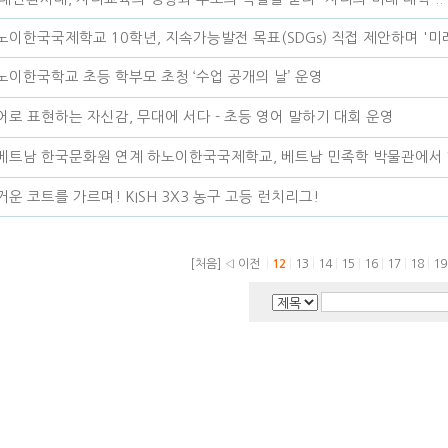
노이한국국제학교 10학년, 지속가능발전 목표(SDGs) 직접 제안하며 '미래 
노이한국학교 초등 학부모 초청 ‘수업 공개의 날’ 운영
어로 표현하는 자신감, 무대에 서다 - 초등 영어 말하기 대회 운영
베트남 한국문화원 연계 하노이한국국제학교, 베트남 민족학 박물관에서 한
거운 코트를 가르며! KISH 3X3 농구 고등 런치리그!
[처음]
◁ 이전
|
12
|
13
|
14
|
15
|
16
|
17
|
18
|
1