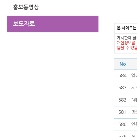
홍보동영상
보도자료
본 사이트는
게시판에 글
개인정보를 
받을 수 있
No
584
열
583
제
582
"
581
맛
580
인
579
A