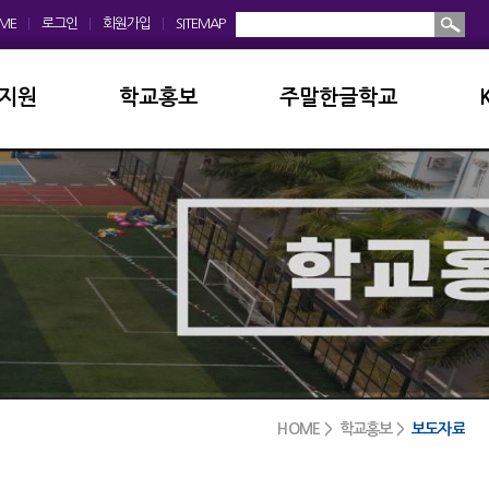
ME
|
로그인
|
회원가입
|
SITEMAP
지원
학교홍보
주말한글학교
회
학교앨범
소개및현황
운영위원회
홍보동영상
공지사항
모회
보도자료
입학안내
금안내
디지털선도학교
학교앨범
실안내
서식자료실
발전기금
HOME > 학교홍보 >
보도자료