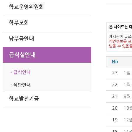
학교운영위원회
학부모회
본 사이트는 
게시판에 글쓰
납부금안내
개인정보를 포
받을 수 있음
급식실안내
No
- 급식안내
23
1월
22
1월
- 식단안내
21
9월
학교발전기금
20
10
19
12
18
11