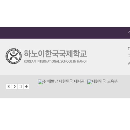
T
교
진