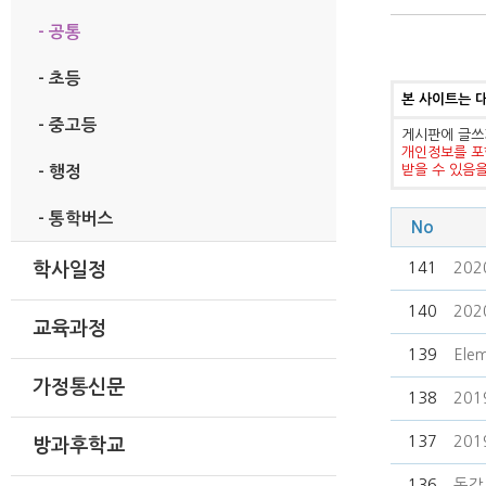
- 공통
- 초등
본 사이트는 
- 중고등
게시판에 글쓰
개인정보를 포
받을 수 있음
- 행정
- 통학버스
No
141
20
학사일정
140
20
교육과정
139
Elem
가정통신문
138
20
137
20
방과후학교
136
독감