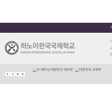
T
교
진