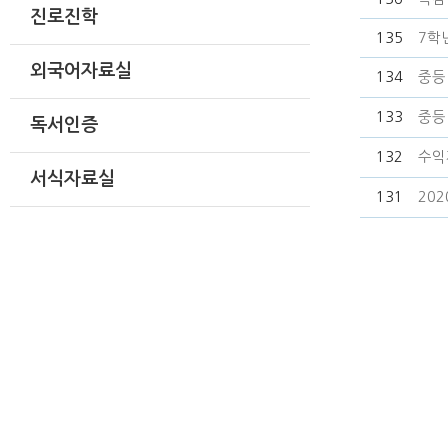
진로진학
135
7학
외국어자료실
134
중등
133
중등
독서인증
132
수익
서식자료실
131
20