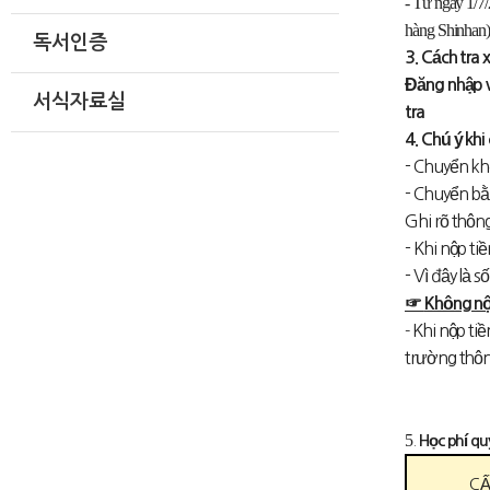
-
Từ ngày 1/7/
hàng Shinhan)
독서인증
3. Cách tra 
Đăng nhập 
서식자료실
tra
4. Chú ý kh
- Chuyển kh
- Chuyển bằ
Ghi rõ thông
- Khi nộp t
- Vì đây là 
☞
Không nộp
Khi nộp ti
-
trường thô
5
.
Học phí qu
CẤ