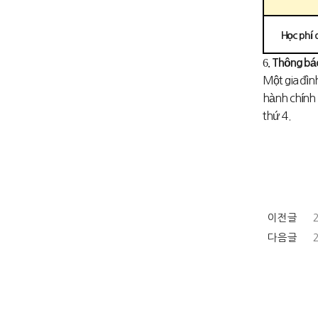
Học phí 
6
. Thông bá
Một gia đìn
hành chính 
thứ 4.
이전글
다음글