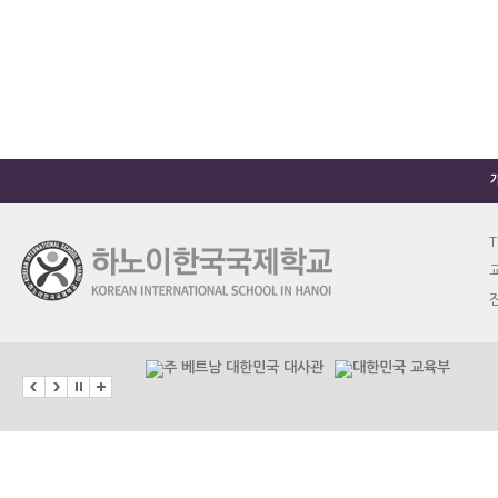
T
교
진