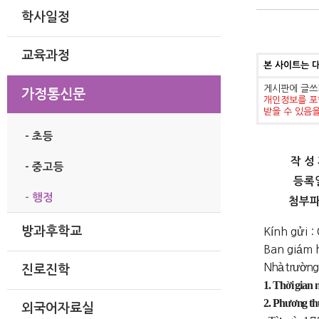
학사일정
교육과정
본 사이트는 
게시판에 글쓰
가정통신문
개인정보를 포
받을 수 있음
- 초등
작 성
- 중고등
등록
- 행정
첨부
방과후학교
Kính gửi :
Ban giám h
Nhà trường 
진로진학
1. Thời gian 
2. Phương th
외국어자료실