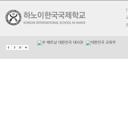
T
교
진