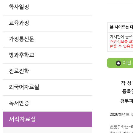
학사일정
교육과정
본 사이트는 
게시판에 글쓰
가정통신문
개인정보를 포
받을 수 있음
방과후학교
이전
진로진학
작 성
외국어자료실
등록
첨부
독서인증
2026학년도
서식자료실
초등(1학년~