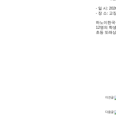
-
일 시
: 2026
-
장 소
:
교
하노이한국
12명의 학
초등 또래상
이전글
다음글