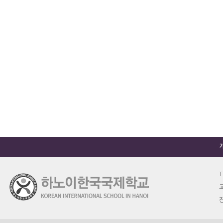
T
교
진