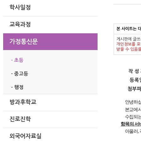
학사일정
교육과정
본 사이트는 
게시판에 글쓰
가정통신문
개인정보를 포
받을 수 있음
- 초등
작 성
- 중고등
등록
- 행정
첨부
안녕하
방과후학교
본교에
수집되는
진로진학
항목의 서
아울러
,
외국어자료실