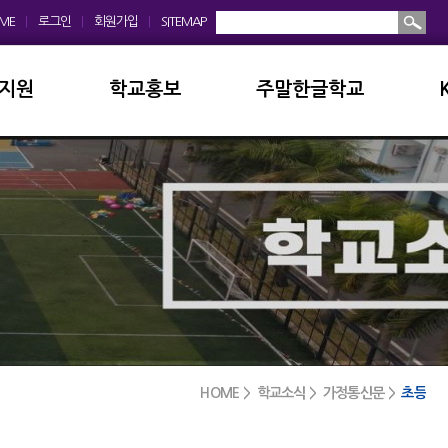
ME
|
로그인
|
회원가입
|
SITEMAP
지원
학교홍보
주말한글학교
회
학교앨범
소개및현황
운영위원회
홍보동영상
공지사항
모회
보도자료
입학안내
금안내
디지털선도학교
학교앨범
실안내
서식자료실
발전기금
HOME > 학교소식 > 가정통신문 >
초등