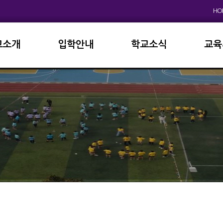
HO
교소개
입학안내
학교소식
교육
원인사
초등학교
공지사항
이사
상징
중고등학교
학사일정
학교
연혁
교육과정
학부
교육목표
가정통신문
납부
현황
방과후학교
급식
진로진학
학교
외국어자료실
독서인증
서식자료실