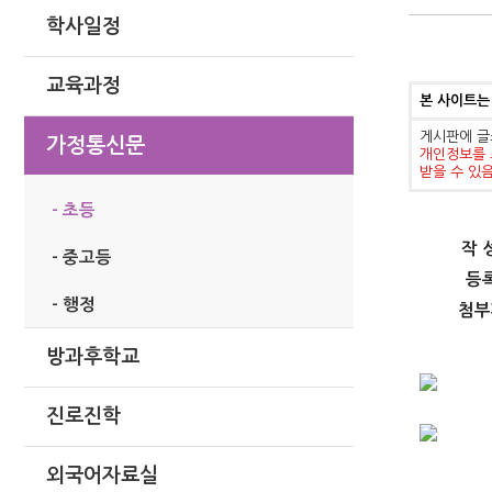
학사일정
교육과정
본 사이트는
게시판에 글
가정통신문
개인정보를 
받을 수 있
- 초등
작 
- 중고등
등
- 행정
첨부
방과후학교
진로진학
외국어자료실