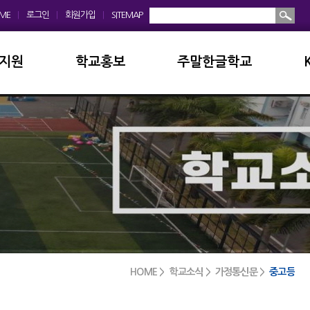
ME
|
로그인
|
회원가입
|
SITEMAP
지원
학교홍보
주말한글학교
회
학교앨범
소개및현황
운영위원회
홍보동영상
공지사항
모회
보도자료
입학안내
금안내
디지털선도학교
학교앨범
실안내
서식자료실
발전기금
HOME > 학교소식 > 가정통신문 >
중고등