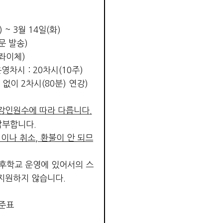
) ~ 3
월
14
일
(
화
)
문 발송
)
좌이체
)
운영차시
:
20
차시
(10
주
)
 없이
2
차시
(80
분
)
연강
)
강인원수에 따라 다릅니다
.
납부합니다
.
경이나 취소
,
환불이 안 되므
후학교 운영에 있어서의 스
 지원하지 않습니다
.
준표