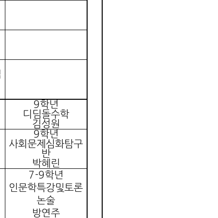
집
9
학년
디딤돌수학
김성원
9
학년
사회문제심화탐구
반
박혜린
7-9
학년
인문학특강및토론
논술
방연주