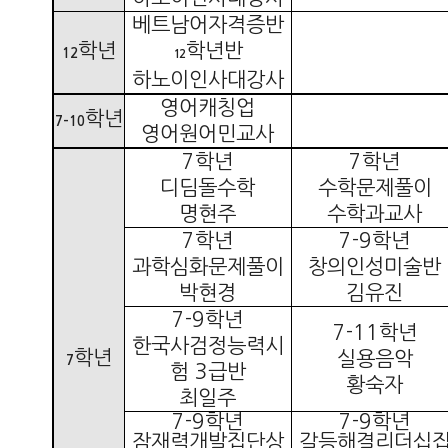
베트남어자격증반
학년
학년반
12
12
하노이인사대강사
영어캐칭업
학년
7-10
영어원어민교사
7
학년
7
학년
디딤돌수학
수학문제풀이
명현주
수학과교사
7
학년
7-9
학년
과학심화문제풀이
창의인성미술반
박현경
김유진
7-9
학년
7-11
학년
한국사검정능력시
학년
실용음악
7
험
3
급반
황숙자
최일주
7-9
학년
7-9
학년
잠재력개발집단상
갈등해결리더십