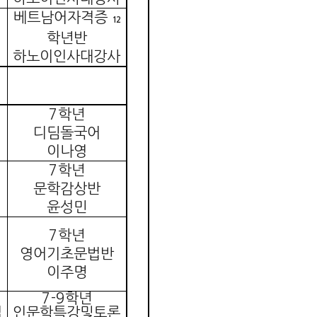
베트남어자격증
12
학년반
하노이인사대강사
7
학년
디딤돌국어
이나영
7
학년
문학감상반
윤성민
7
학년
영어기초문법반
이주명
7-9
학년
집
인문학특강및토론