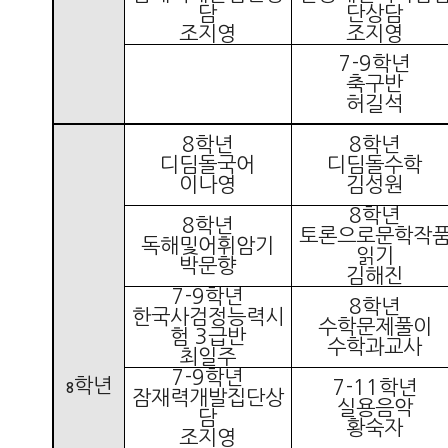
담
단상담
조지영
조지영
7-9
학년
축구반
허길석
8
학년
8
학년
디딤돌국어
디딤돌수학
이나영
김성원
8
학년
8
학년
토론으로문학작
독해및어휘암기
읽기
박문향
김해진
7-9
학년
8
학년
한국사검정능력시
수학문제풀이
험
3
급반
수학과교사
최일주
7-9
학년
학년
7-11
학년
8
잠재력개발집단상
실용음악
담
황숙자
조지영