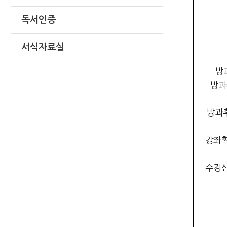
독서인증
서식자료실
방
방과
방과
강좌확
수강