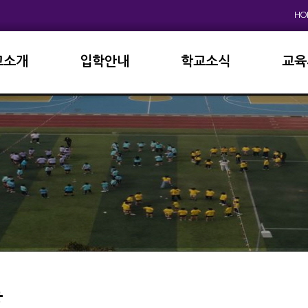
HO
교소개
입학안내
학교소식
교육
원인사
초등학교
공지사항
이사
상징
중고등학교
학사일정
학교
연혁
교육과정
학부
교육목표
가정통신문
납부
현황
방과후학교
급식
진로진학
학교
외국어자료실
독서인증
등
서식자료실