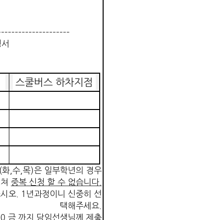
---------------------
청서
스쿨버스 하차지점
(
화
,
수
,
목
)
은 일부학년의 경우
겹쳐
중복 신청 할 수 없습니다
.
쓰시오
. 1
년과정이니 신중히 선
택해주세요
.
10.
금
.
까지
담임선생님께 제출