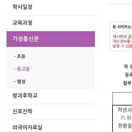
학사일정
교육과정
본 사이트는
게시판에 글
가정통신문
개인정보를 
받을 수 있
- 초등
작 
- 중고등
등
- 행정
첨부
방과후학교
학생과
진로진학
기 위
현황을
외국어자료실