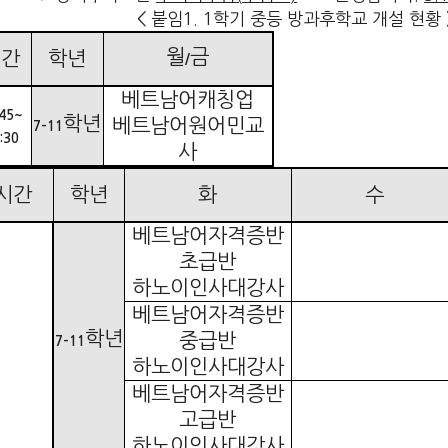
<
붙임
1. 1
학기 중등 방과후학교 개설 현황
월
금
시간
학년
/
베트남어캐칭업
:45~
학년
베트남어원어민교
7-11
:30
사
시간
학년
화
수
베트남어자격증반
초급반
하노이인사대강사
베트남어자격증반
학년
중급반
7-11
하노이인사대강사
베트남어자격증반
고급반
하노이인사대강사