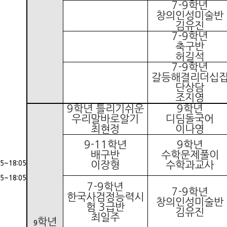
7-9
학년
창의인성미술반
김유진
7-9
학년
축구반
허길석
7-9
학년
갈등해결리더십
단상담
조지영
9
학년 틀리기쉬운
9
학년
우리말바로알기
디딤돌국어
최현정
이나영
9-11
학년
9
학년
배구반
수학문제풀이
이장형
수학과교사
45~18:05
45~18:05
7-9
학년
7-9
학년
한국사검정능력시
창의인성미술반
험
3
급반
김유진
최일주
학년
9