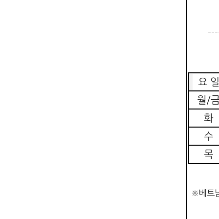
---
요 
월
/
화
수
목
※
베트