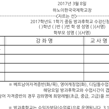
2017
년
3
월
8
일
하노이한국국제학교장
---------------------------------<
자르는 선
>------------------
2017
학년도
1
학기 중등 방과후학교 수강신
( )
학년
( )
반
( )
번 학 생 성명
( )(
서명
)
학부모 성명
( )(
서명
)
일
강 좌 명
교 사 명
금
※
베트남어자격증반
(
화
/
목
),
영어캐칭업
(
화
),
디딤돌수업
해당요일 방과후학교와 수업시간이 
남어
자격증반
의 경우 강좌명에
희망레벨
(
초급
,
중급
,
고급
)
을 
※
방과후학교는
수익자부담
(
수업료
)
으로 운영됩니다
.
3.