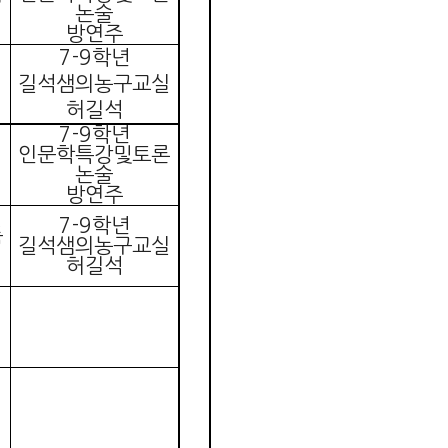
논술
방연주
7-9
학년
길석샘의농구교실
허길석
7-9
학년
인문학특강및토론
논술
방연주
7-9
학년
품
길석샘의농구교실
허길석