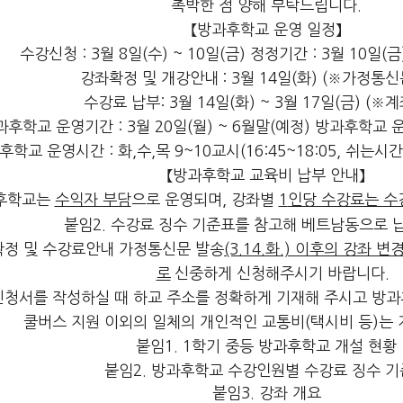
촉박한 점 양해 부탁드립니다
.
【
방과후학교 운영 일정
】
수강신청
: 3
월
8
일
(
수
) ~ 10
일
(
금
)
정정기간
: 3
월
10
일
(
금
강좌확정 및 개강안내
: 3
월
14
일
(
화
) (
※
가정통신
수강료 납부
:
3
월
14
일
(
화
) ~ 3
월
17
일
(
금
) (
※
계
과후학교 운영기간
: 3
월
20
일
(
월
) ~ 6
월말
(
예정
)
방과후학교 
후학교 운영시간
:
화
,
수
,
목
9~10
교시
(16:45~18:05,
쉬는시간
【
방과후학교 교육비 납부 안내
】
후학교는
수익자 부담
으로 운영되며
,
강좌별
1
인당 수강료는 수
붙임
2.
수강료 징수 기준표를 참고해 베트남동으로 
정 및 수강료안내 가정통신문 발송
(3.14.
화
.)
이후의 강좌 변
로
신중하게 신청해주시기 바랍니다
.
신청서를 작성하실 때
하교 주소를 정확하게 기재
해 주시고 방과
쿨버스 지원 이외의 일체의 개인적인 교통비
(
택시비 등
)
는
붙임
1. 1
학기 중등 방과후학교 개설 현황
붙임
2.
방과후학교 수강인원별 수강료 징수 기
붙임
3.
강좌 개요