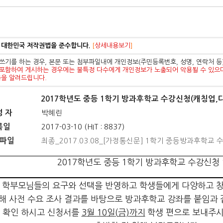
 대한민국 저작권법을 준수합니다.
[
상세내용보기
]
쓰기를 하는 경우, 본문 또는 첨부파일내에 개인정보(주민등록번호, 성명, 연락처 
포함하여 게시하는 경우에는 불특정 다수에게 개인정보가 노출되어 악용될 수 있으
음을 알려드립니다.
2017학년도 중등 1학기 방과후학교 수강신청(캐칭업,
성 자
박혜린
록일
2017-03-10 (HIT : 8837)
파일
최종_2017.03.08_[가정통신문] 1학기 중등방과후학교 
2017
학년도 중등
1
학기 방과후학교 수강신청
 학부모님들의 요구와 선택을 반영하고 학생들에게 다양하고 창
해 사전 수요 조사 결과를 바탕으로 방과후학교 강좌를 붙임과
 확인 하시고 신청서를
3
월
10
일
(
금
)
까지
학생 편으로 보내주