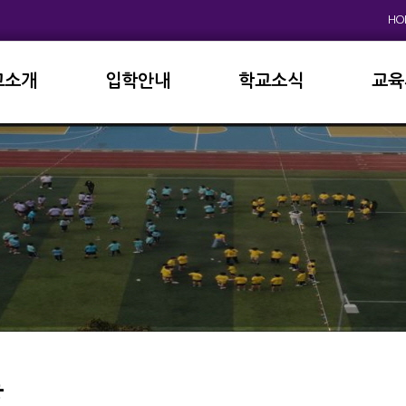
HO
교소개
입학안내
학교소식
교육
원인사
초등학교
공지사항
이사
상징
중고등학교
학사일정
학교
연혁
교육과정
학부
교육목표
가정통신문
납부
현황
방과후학교
급식
진로진학
학교
외국어자료실
독서인증
등
서식자료실