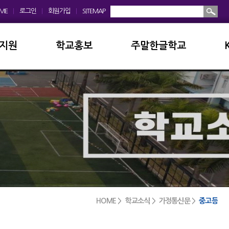
ME
|
로그인
|
회원가입
|
SITEMAP
지원
학교홍보
주말한글학교
회
학교앨범
소개및현황
운영위원회
홍보동영상
공지사항
모회
보도자료
입학안내
금안내
디지털선도학교
학교앨범
실안내
서식자료실
발전기금
HOME > 학교소식 > 가정통신문 >
중고등