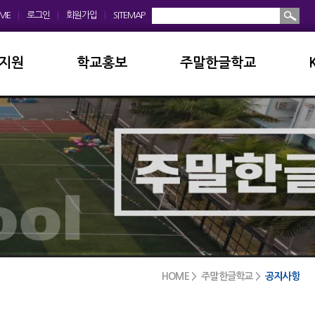
ME
|
로그인
|
회원가입
|
SITEMAP
지원
학교홍보
주말한글학교
회
학교앨범
소개및현황
운영위원회
홍보동영상
공지사항
모회
보도자료
입학안내
금안내
디지털선도학교
학교앨범
실안내
서식자료실
발전기금
HOME > 주말한글학교 >
공지사항