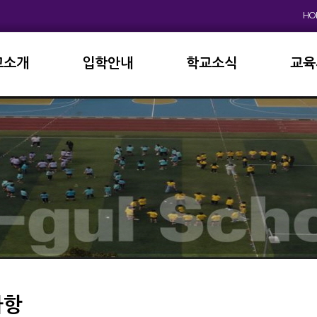
HO
교소개
입학안내
학교소식
교육
원인사
초등학교
공지사항
이사
상징
중고등학교
학사일정
학교
연혁
교육과정
학부
교육목표
가정통신문
납부
현황
방과후학교
급식
진로진학
학교
외국어자료실
독서인증
사항
서식자료실