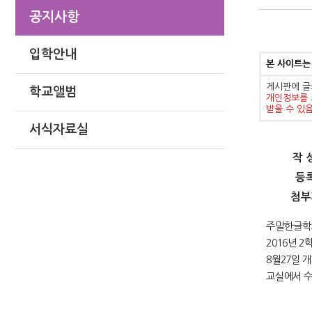
공지사항
입학안내
본 사이트는
게시판에 글
학교앨범
개인정보를 
받을 수 있
서식자료실
작 
등
첨부
주말한글학
년
학
2016
2
8월27일 
교실에서 수