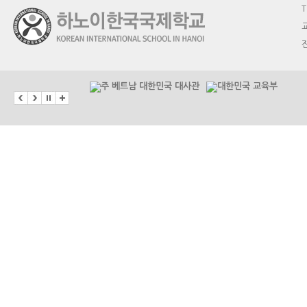
T
교
진