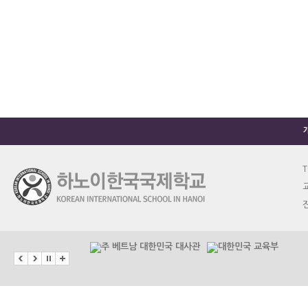
T
교
진