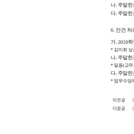
나
.
주말한
다
.
주말한
6.
안건 처
가
. 2020
학
*
김미희 상
나
.
주말한
*
일용
(
교무
다
.
주말한
*
업무수당의
이전글
다음글