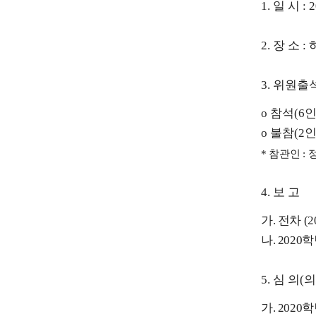
1.
일 시
: 
2.
장 소
:
3.
위원출
o
참석
(6
o
불참
(2
*
참관인
:
4.
보 고
가
.
전차
(2
나
. 2020
학
5.
심 의
(
의
가
. 2020
학