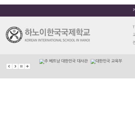
T
교
진