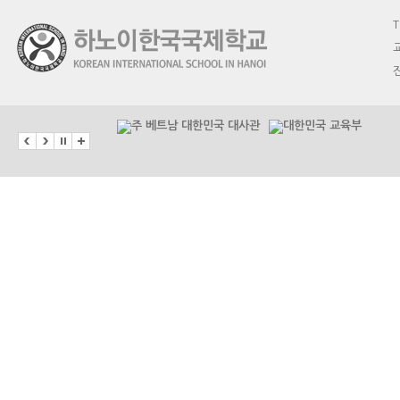
T
교
진