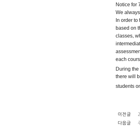
Notice for 
We always 
In order to
based on t
classes, w
intermedia
assessment.
each course
During the
there will 
students 
이전글
다음글