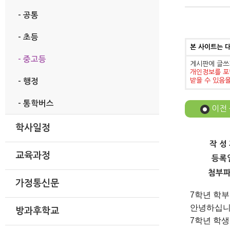
- 공통
- 초등
본 사이트는 
- 중고등
게시판에 글쓰
개인정보를 포
받을 수 있음
- 행정
- 통학버스
이전
학사일정
작 성
교육과정
등록
첨부
가정통신문
7
학년 학
안녕하십
방과후학교
7
학년 학생