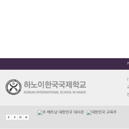
T
교
진