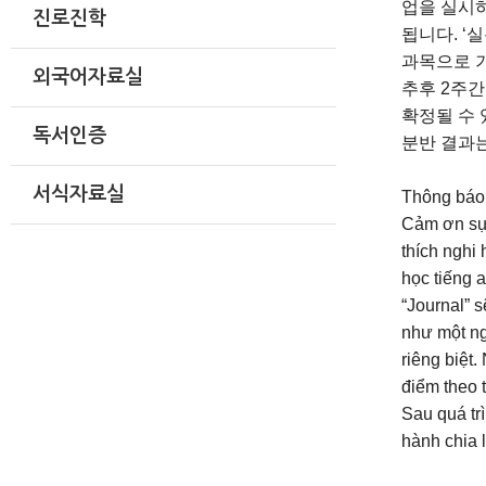
업을 실시
진로진학
됩니다
. ‘
실
과목으로 
외국어자료실
추후
2
주간
확정될 수
독서인증
분반 결과
서식자료실
Thông báo 
Cảm ơn sự 
thích nghi
học tiếng 
“Journal” 
như một ng
riêng biệt
điểm theo 
Sau quá trì
hành chia 