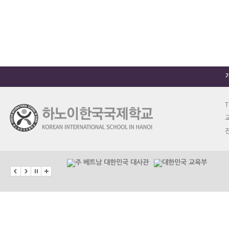
T
교
진