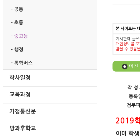
- 공통
- 초등
본 사이트는 
- 중고등
게시판에 글쓰
개인정보를 포
받을 수 있음
- 행정
- 통학버스
이전
학사일정
작 성
교육과정
등록
첨부
가정통신문
2019
방과후학교
이미 학