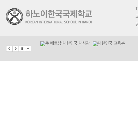
T
교
진