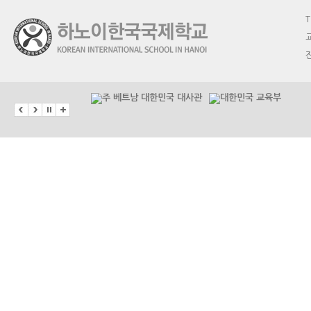
T
교
진