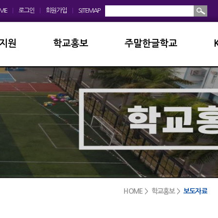
ME
|
로그인
|
회원가입
|
SITEMAP
지원
학교홍보
주말한글학교
회
학교앨범
소개및현황
운영위원회
홍보동영상
공지사항
모회
보도자료
입학안내
금안내
디지털선도학교
학교앨범
실안내
서식자료실
발전기금
HOME > 학교홍보 >
보도자료