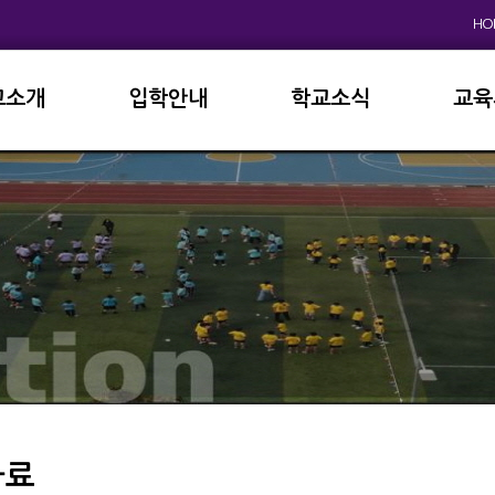
HO
교소개
입학안내
학교소식
교육
원인사
초등학교
공지사항
이사
상징
중고등학교
학사일정
학교
연혁
교육과정
학부
교육목표
가정통신문
납부
현황
방과후학교
급식
진로진학
학교
외국어자료실
독서인증
자료
서식자료실