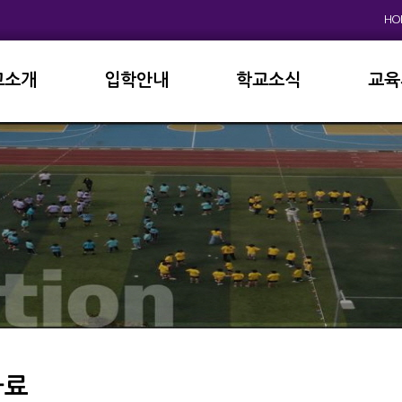
HO
교소개
입학안내
학교소식
교육
원인사
초등학교
공지사항
이사
상징
중고등학교
학사일정
학교
연혁
교육과정
학부
교육목표
가정통신문
납부
현황
방과후학교
급식
진로진학
학교
외국어자료실
독서인증
자료
서식자료실