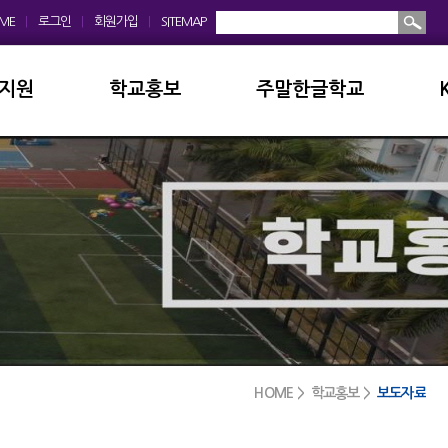
ME
|
로그인
|
회원가입
|
SITEMAP
지원
학교홍보
주말한글학교
회
학교앨범
소개및현황
운영위원회
홍보동영상
공지사항
모회
보도자료
입학안내
금안내
디지털선도학교
학교앨범
실안내
서식자료실
발전기금
HOME > 학교홍보 >
보도자료