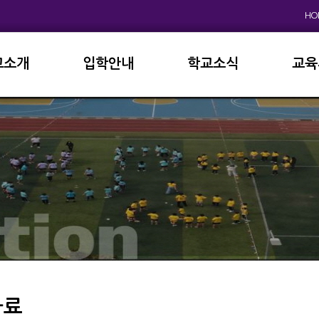
HO
교소개
입학안내
학교소식
교육
원인사
초등학교
공지사항
이사
상징
중고등학교
학사일정
학교
연혁
교육과정
학부
교육목표
가정통신문
납부
현황
방과후학교
급식
진로진학
학교
외국어자료실
독서인증
자료
서식자료실