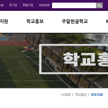
ME
|
로그인
|
회원가입
|
SITEMAP
지원
학교홍보
주말한글학교
회
학교앨범
소개및현황
운영위원회
홍보동영상
공지사항
모회
보도자료
입학안내
금안내
디지털선도학교
학교앨범
실안내
서식자료실
발전기금
HOME > 학교홍보 >
보도자료