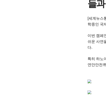
들과
[세계뉴스통
학중인 국제
이번 캠페
쉬운 사연
다.
특히 하노
연안안전퀴