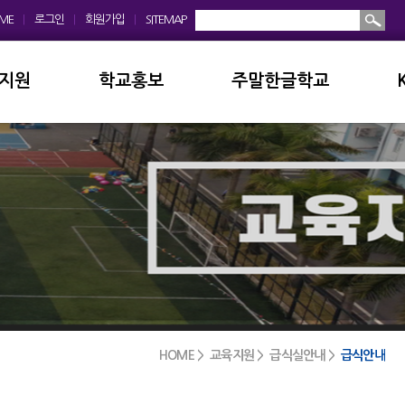
ME
|
로그인
|
회원가입
|
SITEMAP
지원
학교홍보
주말한글학교
회
학교앨범
소개및현황
운영위원회
홍보동영상
공지사항
모회
보도자료
입학안내
금안내
디지털선도학교
학교앨범
실안내
서식자료실
발전기금
HOME > 교육지원 > 급식실안내 >
급식안내