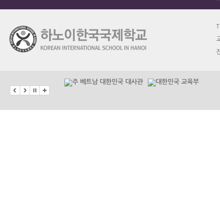
T
교
진