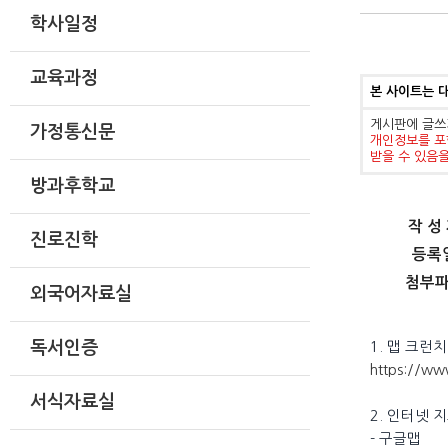
학사일정
교육과정
본 사이트는 
게시판에 글쓰
가정통신문
개인정보를 포
받을 수 있음
방과후학교
작 성
진로진학
등록
첨부
외국어자료실
독서인증
1. 맵 크런
https://w
서식자료실
2. 인터넷 
- 구글맵