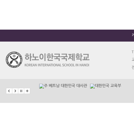
T
교
진