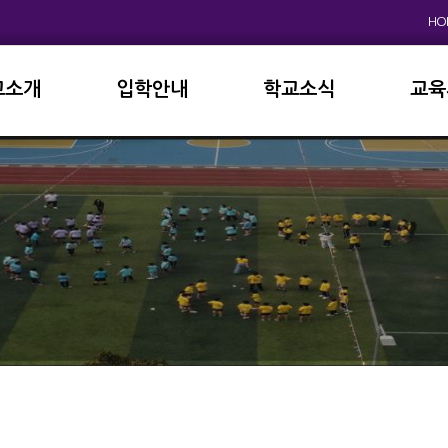
HO
교소개
입학안내
학교소식
교육
원인사
초등학교
공지사항
이사
상징
중고등학교
학사일정
학교
연혁
교육과정
학부
교육목표
가정통신문
납부
현황
방과후학교
급식
진로진학
학교
외국어자료실
독서인증
서식자료실