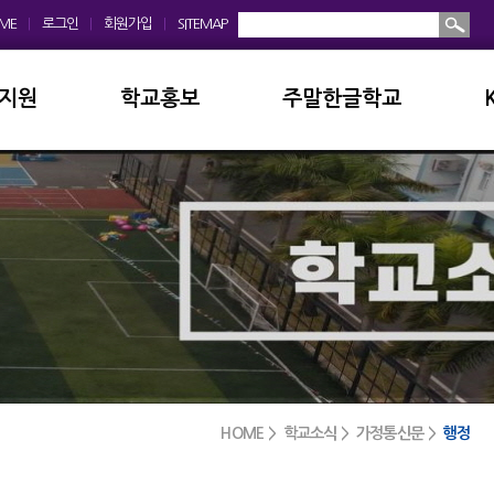
ME
|
로그인
|
회원가입
|
SITEMAP
지원
학교홍보
주말한글학교
회
학교앨범
소개및현황
운영위원회
홍보동영상
공지사항
모회
보도자료
입학안내
금안내
디지털선도학교
학교앨범
실안내
서식자료실
발전기금
HOME > 학교소식 > 가정통신문 >
행정