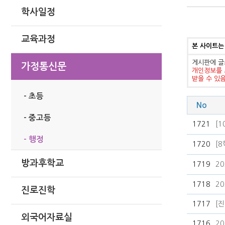
학사일정
교육과정
본 사이트는
게시판에 글
가정통신문
개인정보를 
받을 수 있
- 초등
No
- 중고등
1721
[
- 행정
1720
[
방과후학교
1719
2
1718
2
진로진학
1717
[
외국어자료실
1716
2