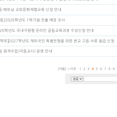
등 베트남 교외문화체험교육 신청 안내
초등]2026학년도 1학기말 전출 예정 조사
026학년도 국내지원형 온라인 공동교육과정 수강신청 안내
진학부】2027학년도 재외국민 특별전형을 위한 본교 고등 서류 발급 신청 .
등 원격수업(미등교시) 운영 안내
[처음]
◁ 이전
|
1
|
2
|
3
|
4
|
5
|
6
|
7
|
8
|
9
|