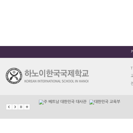
T
교
진