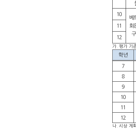
10
베
11
회
구
12
가
.
평가 기
학년
7
8
9
10
11
12
나
.
시상 계