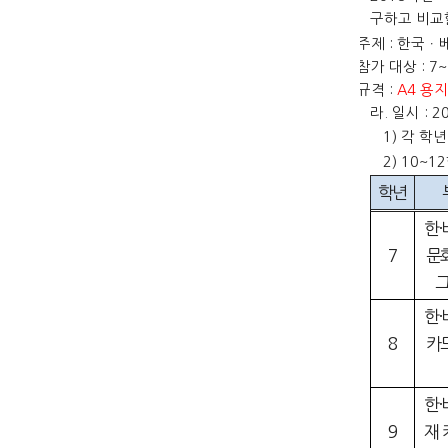
구하고 비교
가
.
주제
:
한국
ㆍ
나
.
참가 대상
:
7~
다
.
규격
:
A4
용
라
.
일시
:
2
1)
각 학년
2) 10~12
학년
한
·
7
문
한
·
8
카
한
·
9
재 