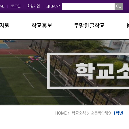
ME
|
로그인
|
회원가입
|
SITEMAP
지원
학교홍보
주말한글학교
회
학교앨범
소개및현황
운영위원회
홍보동영상
공지사항
모회
보도자료
입학안내
금안내
디지털선도학교
학교앨범
실안내
서식자료실
발전기금
HOME > 학교소식 > 초등학습방 >
1학년