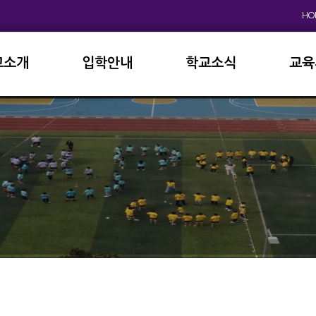
HO
교소개
입학안내
학교소식
교육
원인사
초등학교
공지사항
이사
상징
중고등학교
학사일정
학교
연혁
교육과정
학부
교육목표
가정통신문
납부
현황
방과후학교
급식
진로진학
학교
외국어자료실
독서인증
서식자료실