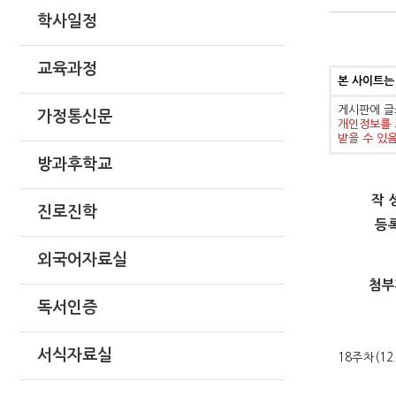
학사일정
교육과정
본 사이트는
게시판에 글
가정통신문
개인정보를 
받을 수 있
방과후학교
작 
진로진학
등
외국어자료실
첨부
독서인증
서식자료실
18주차(12