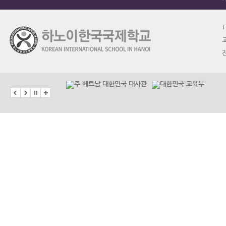
T
교
진