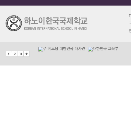
T
교
진