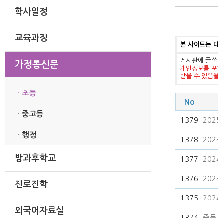
학사일정
교육과정
본 사이트는 
게시판에 글쓰
가정통신문
개인정보를 포
받을 수 있음
- 초등
No
- 중고등
1379
20
- 행정
1378
20
방과후학교
1377
20
1376
20
진로진학
1375
20
외국어자료실
1374
중등