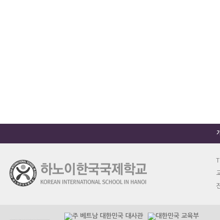
T
교
진