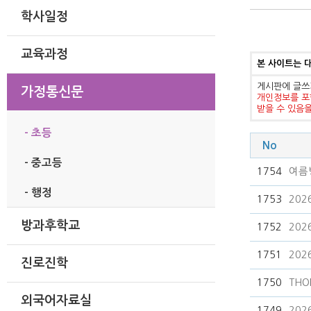
학사일정
교육과정
본 사이트는 
게시판에 글쓰
가정통신문
개인정보를 포
받을 수 있음
- 초등
No
- 중고등
1754
여름
- 행정
1753
202
방과후학교
1752
20
1751
202
진로진학
1750
THO
외국어자료실
1749
20