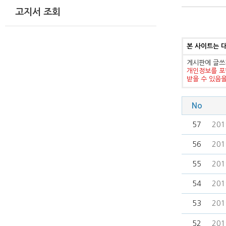
고지서 조회
본 사이트는 
게시판에 글쓰
개인정보를 포
받을 수 있음
No
57
20
56
20
55
20
54
20
53
20
52
20