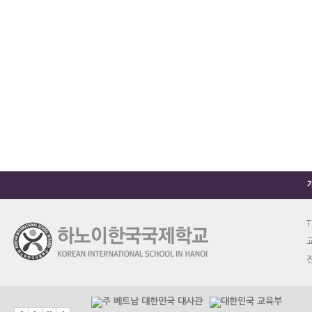
T
교
진