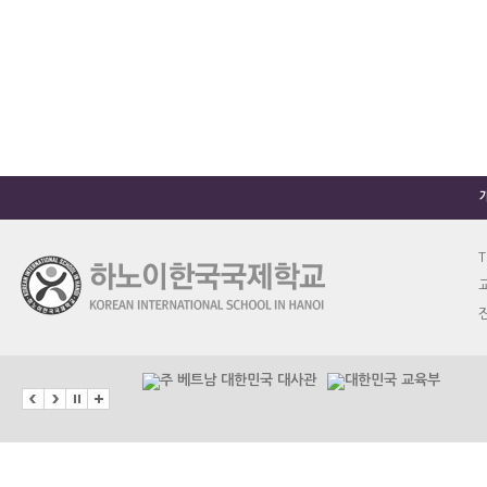
T
교
진