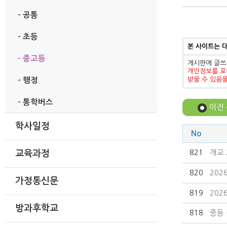
- 공통
- 초등
본 사이트는 
- 중고등
게시판에 글쓰
개인정보를 포
받을 수 있음
- 행정
- 통학버스
이전
학사일정
No
821
개교 
교육과정
820
202
가정통신문
819
202
방과후학교
818
중등 