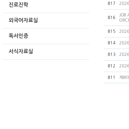
817
202
진로진학
JOB
816
외국어자료실
ORCH
815
20
독서인증
814
202
서식자료실
813
20
812
202
811
제8