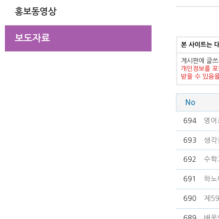
홍보동영상
보도자료
본 사이트는 
게시판에 글쓰
개인정보를 포
받을 수 있음
No
694
영어
693
생각
692
수학
691
하노
690
제5
689
배움