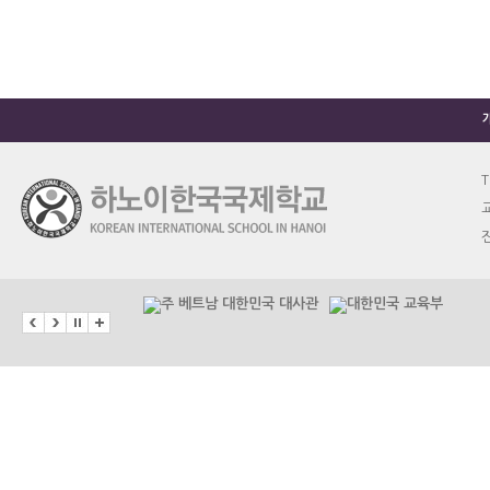
T
교
진