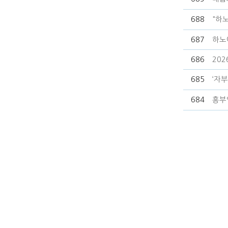
688
"하
687
하노
686
2026
685
‘자부
684
흥부