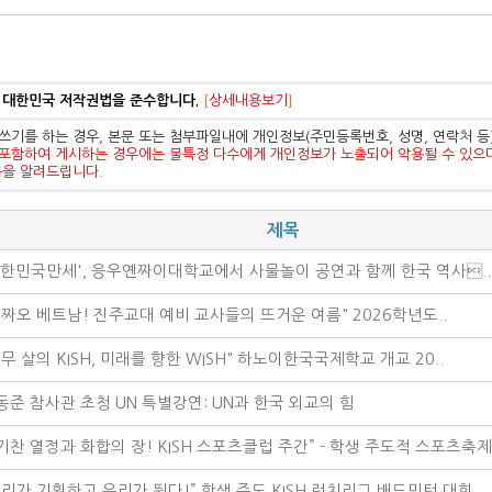
 대한민국 저작권법을 준수합니다.
[
상세내용보기
]
쓰기를 하는 경우, 본문 또는 첨부파일내에 개인정보(주민등록번호, 성명, 연락처 
포함하여 게시하는 경우에는 불특정 다수에게 개인정보가 노출되어 악용될 수 있으
음을 알려드립니다.
제목
대한민국만세', 응우옌짜이대학교에서 사물놀이 공연과 함께 한국 역사..
신짜오 베트남! 진주교대 예비 교사들의 뜨거운 여름" 2026학년도..
스무 살의 KISH, 미래를 향한 WISH" 하노이한국국제학교 개교 20..
동준 참사관 초청 UN 특별강연: UN과 한국 외교의 힘
기찬 열정과 화합의 장! KISH 스포츠클럽 주간” - 학생 주도적 스포츠축제.
우리가 기획하고 우리가 뛴다!” 학생 주도 KISH 런치리그 배드민턴 대회..