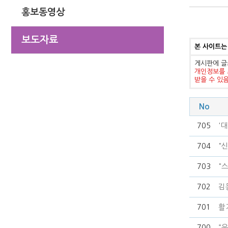
홍보동영상
보도자료
본 사이트는
게시판에 글
개인정보를 
받을 수 있
No
705
'
704
"
703
"
702
김
701
활
700
“