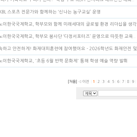
KBL 스포츠 전문가와 함께하는 ‘신나는 농구교실’ 운영
노이한국국제학교, 학부모와 함께 미래세대의 글로벌 환경 리더십을 생각하
노이한국국제학교, 학부모 봉사단 ‘다정서포터즈’ 운영으로 따뜻한 교육..
속하고 안전하게! 화재대피훈련에 참여했어요 - 2026학년도 화재안전 및 
노이한국국제학교, '초등 6월 반짝 문화제' 통해 학생 예술 역량 발휘
[처음]
◁ 이전
|
1
|
2
|
3
|
4
|
5
|
6
|
7
|
8
|
9
|