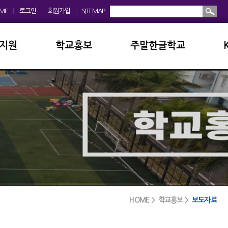
ME
|
로그인
|
회원가입
|
SITEMAP
지원
학교홍보
주말한글학교
회
학교앨범
소개및현황
운영위원회
홍보동영상
공지사항
모회
보도자료
입학안내
금안내
디지털선도학교
학교앨범
실안내
서식자료실
발전기금
HOME > 학교홍보 >
보도자료