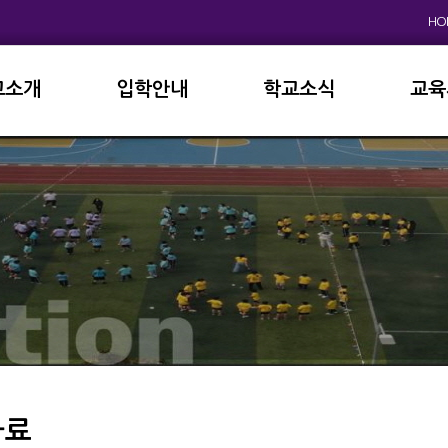
HO
교소개
입학안내
학교소식
교육
원인사
초등학교
공지사항
이사
상징
중고등학교
학사일정
학교
연혁
교육과정
학부
교육목표
가정통신문
납부
현황
방과후학교
급식
진로진학
학교
외국어자료실
독서인증
자료
서식자료실