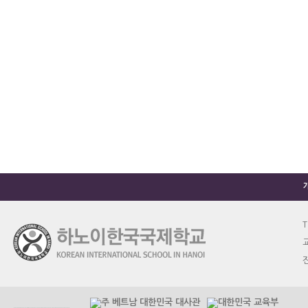
T
교
진