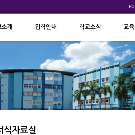
HO
교소개
입학안내
학교소식
교육
원인사
초등학교
공지사항
이사
상징
중고등학교
학사일정
학교
연혁
교육과정
학부
교육목표
가정통신문
납부
현황
방과후학교
급식
진로진학
학교
외국어자료실
독서인증
서식자료실
서식자료실