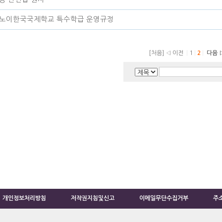
노이한국국제학교 특수학급 운영규정
[처음]
◁ 이전
|
1
|
2
|
다음 ▷
개인정보처리방침
저작권지침및신고
이메일무단수집거부
주