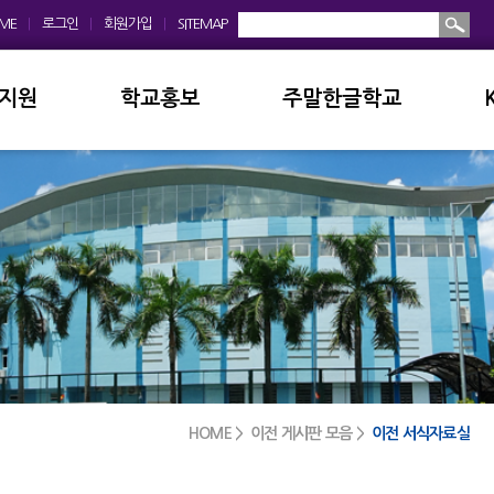
ME
|
로그인
|
회원가입
|
SITEMAP
지원
학교홍보
주말한글학교
회
학교앨범
소개및현황
운영위원회
홍보동영상
공지사항
모회
보도자료
입학안내
금안내
디지털선도학교
학교앨범
실안내
서식자료실
발전기금
HOME > 이전 게시판 모음 >
이전 서식자료실