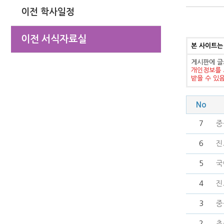
이전 학사일정
이전 서식자료실
본 사이트는
게시판에 글
개인정보를 
받을 수 있
No
7
중
6
진
5
국
4
진
3
중
2
초